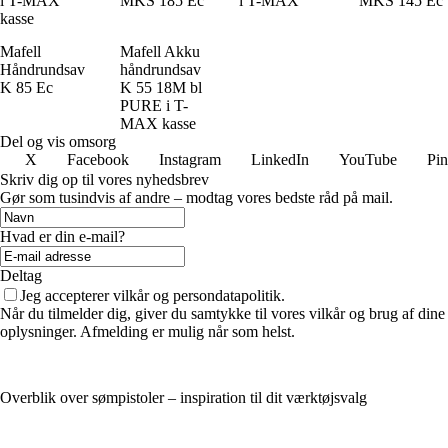
i T-MAX
MKS 185 Ec
i T-MAX
MKS 145 Ec
kasse
Mafell
Mafell Akku
Håndrundsav
håndrundsav
K 85 Ec
K 55 18M bl
PURE i T-
MAX kasse
Del og vis omsorg
X
Facebook
Instagram
LinkedIn
YouTube
Pin
Skriv dig op til vores nyhedsbrev
Gør som tusindvis af andre – modtag vores bedste råd på mail.
Hvad er din e-mail?
Deltag
Jeg accepterer vilkår og persondatapolitik.
Når du tilmelder dig, giver du samtykke til vores vilkår og brug af dine
oplysninger. Afmelding er mulig når som helst.
Overblik over sømpistoler – inspiration til dit værktøjsvalg