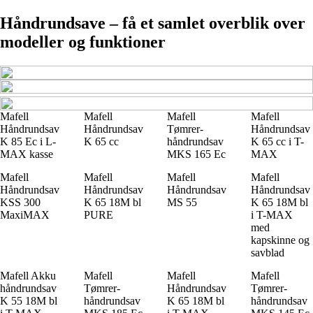
Håndrundsave – få et samlet overblik over
modeller og funktioner
Mafell
Mafell
Mafell
Mafell
Håndrundsav
Håndrundsav
Tømrer-
Håndrundsav
K 85 Ec i L-
K 65 cc
håndrundsav
K 65 cc i T-
MAX kasse
MKS 165 Ec
MAX
Mafell
Mafell
Mafell
Mafell
Håndrundsav
Håndrundsav
Håndrundsav
Håndrundsav
KSS 300
K 65 18M bl
MS 55
K 65 18M bl
MaxiMAX
PURE
i T-MAX
med
kapskinne og
savblad
Mafell Akku
Mafell
Mafell
Mafell
håndrundsav
Tømrer-
Håndrundsav
Tømrer-
K 55 18M bl
håndrundsav
K 65 18M bl
håndrundsav