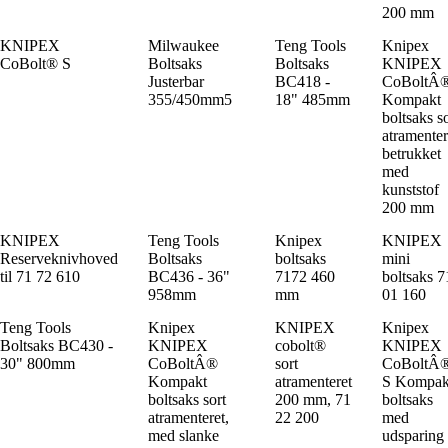
200 mm
KNIPEX
Milwaukee
Teng Tools
Knipex
CoBolt® S
Boltsaks
Boltsaks
KNIPEX
Justerbar
BC418 -
CoBoltÂ
355/450mm5
18" 485mm
Kompakt
boltsaks so
atramenter
betrukket
med
kunststof
200 mm
KNIPEX
Teng Tools
Knipex
KNIPEX
Reserveknivhoved
Boltsaks
boltsaks
mini
til 71 72 610
BC436 - 36"
7172 460
boltsaks 7
958mm
mm
01 160
Teng Tools
Knipex
KNIPEX
Knipex
Boltsaks BC430 -
KNIPEX
cobolt®
KNIPEX
30" 800mm
CoBoltÂ®
sort
CoBoltÂ
Kompakt
atramenteret
S Kompak
boltsaks sort
200 mm, 71
boltsaks
atramenteret,
22 200
med
med slanke
udsparing 