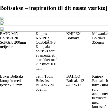
Boltsakse – inspiration til dit næste værktøj
BATO MiNi
Knipex
KNIPEX
Milwauke
Boltsaks 2K
KNIPEX
Boltsaks
Boltsaks
SoftGrib 200mm
CoBoltÂ® S
355mm
m/fjeder
Kompakt
boltsaks sort
atramenteret,
betrukket med
kunststof 160
mm
Boxer Boltsaks
Teng Tools
BAHCO
Knipex
kompakt med
Boltsaks
Boltsaks 12
Boltsaks h
fjeder 200 mm.
BC424 - 24"
- 4559-12
udvekslin
652mm
sort
atramenter
betrukket
med
kunststof