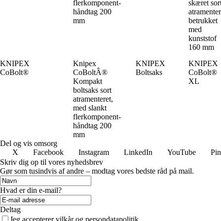
flerkomponent-
skæret sor
håndtag 200
atramenter
mm
betrukket
med
kunststof
160 mm
KNIPEX
Knipex
KNIPEX
KNIPEX
CoBolt®
CoBoltÂ®
Boltsaks
CoBolt®
Kompakt
XL
boltsaks sort
atramenteret,
med slankt
flerkomponent-
håndtag 200
mm
Del og vis omsorg
X
Facebook
Instagram
LinkedIn
YouTube
Pin
Skriv dig op til vores nyhedsbrev
Gør som tusindvis af andre – modtag vores bedste råd på mail.
Hvad er din e-mail?
Deltag
Jeg accepterer vilkår og persondatapolitik.