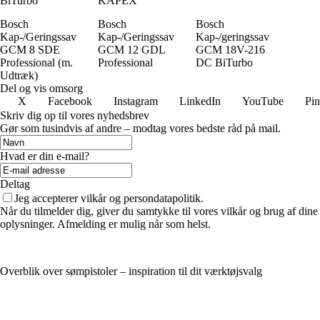
BiTurbo
KAPEX
Bosch
Bosch
Bosch
Kap-/Geringssav
Kap-/Geringssav
Kap-/geringssav
GCM 8 SDE
GCM 12 GDL
GCM 18V-216
Professional (m.
Professional
DC BiTurbo
Udtræk)
Del og vis omsorg
X
Facebook
Instagram
LinkedIn
YouTube
Pin
Skriv dig op til vores nyhedsbrev
Gør som tusindvis af andre – modtag vores bedste råd på mail.
Hvad er din e-mail?
Deltag
Jeg accepterer vilkår og persondatapolitik.
Når du tilmelder dig, giver du samtykke til vores vilkår og brug af dine
oplysninger. Afmelding er mulig når som helst.
Overblik over sømpistoler – inspiration til dit værktøjsvalg