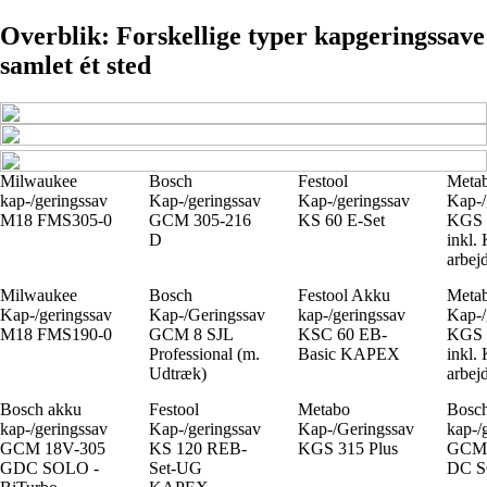
Overblik: Forskellige typer kapgeringssave
samlet ét sted
Milwaukee
Bosch
Festool
Meta
kap-/geringssav
Kap-/geringssav
Kap-/geringssav
Kap-/
M18 FMS305-0
GCM 305-216
KS 60 E-Set
KGS 
D
inkl.
arbej
Milwaukee
Bosch
Festool Akku
Meta
Kap-/geringssav
Kap-/Geringssav
kap-/geringssav
Kap-/
M18 FMS190-0
GCM 8 SJL
KSC 60 EB-
KGS 
Professional (m.
Basic KAPEX
inkl.
Udtræk)
arbej
Bosch akku
Festool
Metabo
Bosc
kap-/geringssav
Kap-/geringssav
Kap-/Geringssav
kap-/
GCM 18V-305
KS 120 REB-
KGS 315 Plus
GCM 
GDC SOLO -
Set-UG
DC 