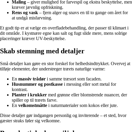
Maling
– giver mulighed for farvespil og ekstra beskyttelse, men
kræver jævnlig opfriskning.
Rens og vask
– fjern alger og snavs en til to gange om året for
at undgå misfarvning.
Et godt tip er at vælge en overfladebehandling, der passer til klimaet i
dit område. I kystnære egne kan salt og fugt slide mere, mens solrige
placeringer kræver UV-beskyttelse.
Skab stemning med detaljer
Små detaljer kan gøre en stor forskel for helhedsindtrykket. Overvej at
tilføje elementer, der understreger træets naturlige varme:
En
massiv trådør
i samme træsort som facaden.
Husnummer og postkasse
i messing eller sort metal for
kontrast.
Planter i krukker
med grønne eller blomstrende nuancer, der
spiller op til træets farve.
En
velkomstmåtte
i naturmaterialer som kokos eller jute.
Disse detaljer gør indgangen personlig og inviterende – et sted, hvor
gæster straks føler sig velkomne.