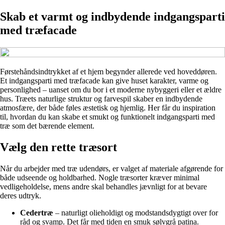
Skab et varmt og indbydende indgangsparti
med træfacade
Førstehåndsindtrykket af et hjem begynder allerede ved hoveddøren.
Et indgangsparti med træfacade kan give huset karakter, varme og
personlighed – uanset om du bor i et moderne nybyggeri eller et ældre
hus. Træets naturlige struktur og farvespil skaber en indbydende
atmosfære, der både føles æstetisk og hjemlig. Her får du inspiration
til, hvordan du kan skabe et smukt og funktionelt indgangsparti med
træ som det bærende element.
Vælg den rette træsort
Når du arbejder med træ udendørs, er valget af materiale afgørende for
både udseende og holdbarhed. Nogle træsorter kræver minimal
vedligeholdelse, mens andre skal behandles jævnligt for at bevare
deres udtryk.
Cedertræ
– naturligt olieholdigt og modstandsdygtigt over for
råd og svamp. Det får med tiden en smuk sølvgrå patina.