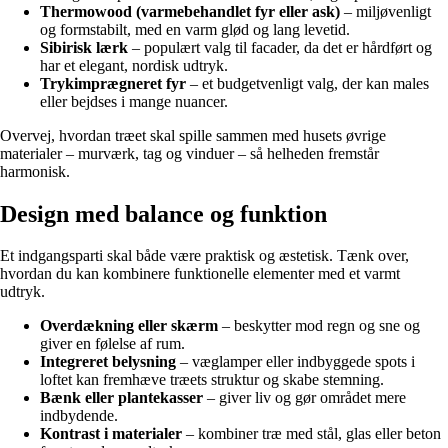
Thermowood (varmebehandlet fyr eller ask)
– miljøvenligt
og formstabilt, med en varm glød og lang levetid.
Sibirisk lærk
– populært valg til facader, da det er hårdført og
har et elegant, nordisk udtryk.
Trykimprægneret fyr
– et budgetvenligt valg, der kan males
eller bejdses i mange nuancer.
Overvej, hvordan træet skal spille sammen med husets øvrige
materialer – murværk, tag og vinduer – så helheden fremstår
harmonisk.
Design med balance og funktion
Et indgangsparti skal både være praktisk og æstetisk. Tænk over,
hvordan du kan kombinere funktionelle elementer med et varmt
udtryk.
Overdækning eller skærm
– beskytter mod regn og sne og
giver en følelse af rum.
Integreret belysning
– væglamper eller indbyggede spots i
loftet kan fremhæve træets struktur og skabe stemning.
Bænk eller plantekasser
– giver liv og gør området mere
indbydende.
Kontrast i materialer
– kombiner træ med stål, glas eller beton