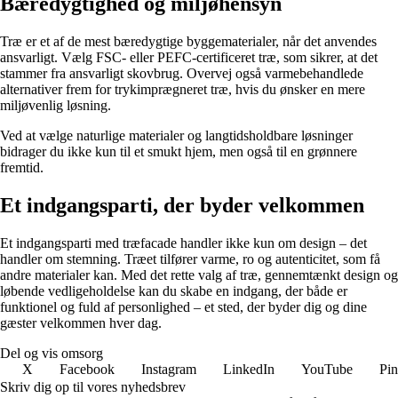
Bæredygtighed og miljøhensyn
Træ er et af de mest bæredygtige byggematerialer, når det anvendes
ansvarligt. Vælg FSC- eller PEFC-certificeret træ, som sikrer, at det
stammer fra ansvarligt skovbrug. Overvej også varmebehandlede
alternativer frem for trykimprægneret træ, hvis du ønsker en mere
miljøvenlig løsning.
Ved at vælge naturlige materialer og langtidsholdbare løsninger
bidrager du ikke kun til et smukt hjem, men også til en grønnere
fremtid.
Et indgangsparti, der byder velkommen
Et indgangsparti med træfacade handler ikke kun om design – det
handler om stemning. Træet tilfører varme, ro og autenticitet, som få
andre materialer kan. Med det rette valg af træ, gennemtænkt design og
løbende vedligeholdelse kan du skabe en indgang, der både er
funktionel og fuld af personlighed – et sted, der byder dig og dine
gæster velkommen hver dag.
Del og vis omsorg
X
Facebook
Instagram
LinkedIn
YouTube
Pin
Skriv dig op til vores nyhedsbrev