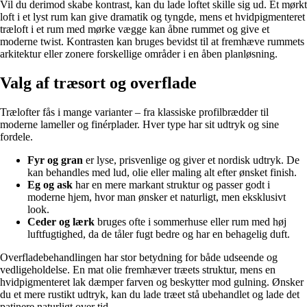
Vil du derimod skabe kontrast, kan du lade loftet skille sig ud. Et mørkt
loft i et lyst rum kan give dramatik og tyngde, mens et hvidpigmenteret
træloft i et rum med mørke vægge kan åbne rummet og give et
moderne twist. Kontrasten kan bruges bevidst til at fremhæve rummets
arkitektur eller zonere forskellige områder i en åben planløsning.
Valg af træsort og overflade
Trælofter fås i mange varianter – fra klassiske profilbrædder til
moderne lameller og finérplader. Hver type har sit udtryk og sine
fordele.
Fyr og gran
er lyse, prisvenlige og giver et nordisk udtryk. De
kan behandles med lud, olie eller maling alt efter ønsket finish.
Eg og ask
har en mere markant struktur og passer godt i
moderne hjem, hvor man ønsker et naturligt, men eksklusivt
look.
Ceder og lærk
bruges ofte i sommerhuse eller rum med høj
luftfugtighed, da de tåler fugt bedre og har en behagelig duft.
Overfladebehandlingen har stor betydning for både udseende og
vedligeholdelse. En mat olie fremhæver træets struktur, mens en
hvidpigmenteret lak dæmper farven og beskytter mod gulning. Ønsker
du et mere rustikt udtryk, kan du lade træet stå ubehandlet og lade det
patinere naturligt over tid.