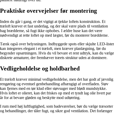
Praktiske overvejelser før montering
Inden du går i gang, er det vigtigt at tjekke loftets konstruktion. Et
træloft kræver et fast underlag, og der skal være plads til ventilation
bag brædderne, så fugt ikke ophobes. I ældre huse kan det være
nødvendigt at rette loftet op med lægter, før du monterer brædderne.
Tænk også over belysningen. Indbyggede spots eller skjulte LED-lister
kan integreres elegant i et træloft, men kræver planlægning, før du
begynder opsætningen. Hvis du vil bevare et rent udtryk, kan du vælge
diskrete armaturer, der fremhæver træets struktur uden at dominere.
Vedligeholdelse og holdbarhed
Et træloft kræver minimal vedligeholdelse, men det har godt af jævnlig
rengøring og eventuel genbehandling afhængigt af overfladen. Støv
kan fjernes med en tør klud eller støvsuger med blødt mundstykke.
Hvis loftet er olieret, kan det friskes op med et tyndt lag olie hvert par
år for at bevare gløden og beskytte mod udtørring.
I rum med høj luftfugtighed, som badeværelser, bør du vælge træsorter
og behandlinger, der tåler fugt, og sikre god ventilation. Det forlænger