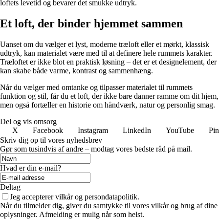
loftets levetid og bevarer det smukke udtryk.
Et loft, der binder hjemmet sammen
Uanset om du vælger et lyst, moderne træloft eller et mørkt, klassisk
udtryk, kan materialet være med til at definere hele rummets karakter.
Træloftet er ikke blot en praktisk løsning – det er et designelement, der
kan skabe både varme, kontrast og sammenhæng.
Når du vælger med omtanke og tilpasser materialet til rummets
funktion og stil, får du et loft, der ikke bare danner ramme om dit hjem,
men også fortæller en historie om håndværk, natur og personlig smag.
Del og vis omsorg
X
Facebook
Instagram
LinkedIn
YouTube
Pin
Skriv dig op til vores nyhedsbrev
Gør som tusindvis af andre – modtag vores bedste råd på mail.
Hvad er din e-mail?
Deltag
Jeg accepterer vilkår og persondatapolitik.
Når du tilmelder dig, giver du samtykke til vores vilkår og brug af dine
oplysninger. Afmelding er mulig når som helst.