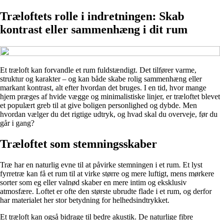
Træloftets rolle i indretningen: Skab
kontrast eller sammenhæng i dit rum
Et træloft kan forvandle et rum fuldstændigt. Det tilfører varme,
struktur og karakter – og kan både skabe rolig sammenhæng eller
markant kontrast, alt efter hvordan det bruges. I en tid, hvor mange
hjem præges af hvide vægge og minimalistiske linjer, er træloftet blevet
et populært greb til at give boligen personlighed og dybde. Men
hvordan vælger du det rigtige udtryk, og hvad skal du overveje, før du
går i gang?
Træloftet som stemningsskaber
Træ har en naturlig evne til at påvirke stemningen i et rum. Et lyst
fyrretræ kan få et rum til at virke større og mere luftigt, mens mørkere
sorter som eg eller valnød skaber en mere intim og eksklusiv
atmosfære. Loftet er ofte den største ubrudte flade i et rum, og derfor
har materialet her stor betydning for helhedsindtrykket.
Et træloft kan også bidrage til bedre akustik. De naturlige fibre